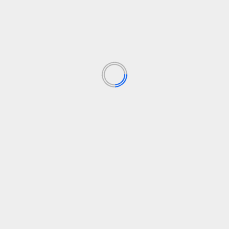
Leer Más
Política
Social
a
La ultraderecha y el relato de la meritocracia:
M
culpar a la víctima
p
Vincenzo Gambaretto
13 de junio de 2026
La ultraderecha suele hablar en nombre del “ciudadano
El