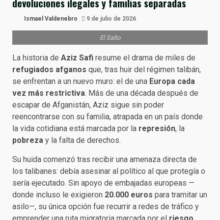
devoluciones ilegales y familias separadas
Ismael Valdenebro
9 de julio de 2026
El Salto
La historia de
Aziz Safi
resume el drama de miles de
refugiados afganos
que, tras huir del régimen talibán,
se enfrentan a un nuevo muro: el de una
Europa cada
vez más restrictiva
. Más de una década después de
escapar de Afganistán, Aziz sigue sin poder
reencontrarse con su familia, atrapada en un país donde
la vida cotidiana está marcada por la
represión
, la
pobreza
y la falta de derechos.
Su huida comenzó tras recibir una amenaza directa de
los talibanes: debía asesinar al político al que protegía o
sería ejecutado. Sin apoyo de embajadas europeas —
donde incluso le exigieron
20.000 euros
para tramitar un
asilo—, su única opción fue recurrir a redes de tráfico y
emprender una ruta migratoria marcada por el
riesgo