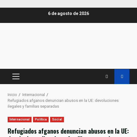
Saltar
6 de agosto de 2026
al
contenido
MENÚ
PRINCIPAL
Inicio
Internacional
Refugiados afganos denuncian abusos en la UE: devoluciones
ilegales y familias separadas
Internacional
Política
Social
Refugiados afganos denuncian abusos en la UE: