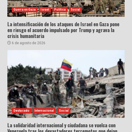
Guerra en Gaza
Israel
Política
Social
La intensificación de los ataques de Israel en Gaza pone
en riesgo el acuerdo impulsado por Trump y agrava la
crisis humanitaria
6 de agosto de 2026
Destacado
Internacional
Social
La solidaridad internacional y ciudadana se vuelca con
Venezuela tras los devastadores terremotos que dejan