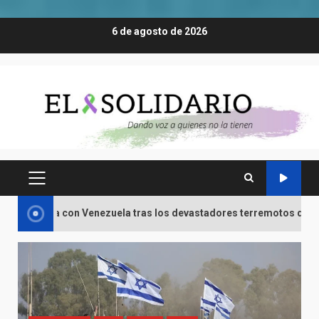
Saltar
6 de agosto de 2026
al
contenido
MENÚ
PRINCIPAL
n Venezuela tras los devastadores terremotos que dejan más de 6.0