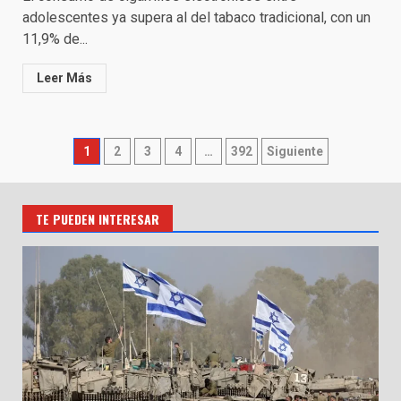
adolescentes ya supera al del tabaco tradicional, con un
11,9% de...
Leer Más
Paginación
1
2
3
4
…
392
Siguiente
de
entradas
TE PUEDEN INTERESAR