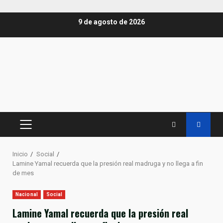
Saltar
9 de agosto de 2026
al
contenido
MENÚ
PRINCIPAL
Inicio
Social
Lamine Yamal recuerda que la presión real madruga y no llega a fin
de mes
Nacional
Social
Lamine Yamal recuerda que la presión real