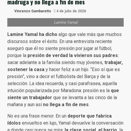
madruga y no llega a fin de mes
Vincenzo Gambaretto
4 de julio de 2026
Lamine Yamal
Lamine Yamal ha dicho
algo que vale más que muchos
discursos sobre el éxito. En una entrevista reciente
aseguró que él no siente presión por jugar al fútbol,
porque la
presión de verdad la vivieron
sus padres
:
sacar adelante a la familia siendo muy jóvenes,
trabajar,
sostener la casa
y hacer feliz a un hijo. “Eso sí que es
presión”, vino a decir el futbolista del Barça y de la
selección. La idea recuerda, y casi parafrasea, aquella
intuición popularizada por Maradona: presión es la
que
siente un trabajador
que se levanta a las cinco de la
mañana y aun así
no llega a fin de mes
.
No es una frase menor. En un
deporte que fabrica
ídolos
envueltos en lujo, Yamal devuelve la conversación
a donde casi nunca se mira:
la clase social, el barrio,
la