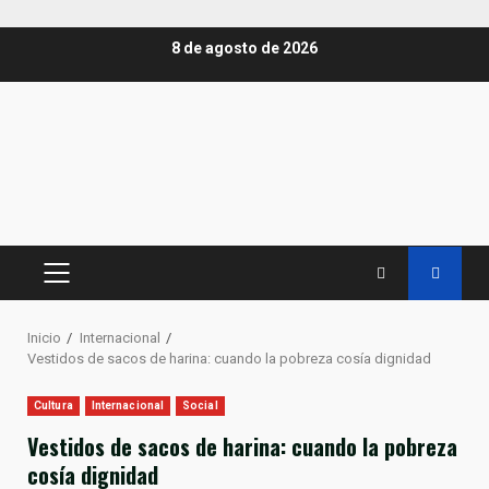
Saltar
8 de agosto de 2026
al
contenido
MENÚ
PRINCIPAL
Inicio
Internacional
Vestidos de sacos de harina: cuando la pobreza cosía dignidad
Cultura
Internacional
Social
Vestidos de sacos de harina: cuando la pobreza
cosía dignidad