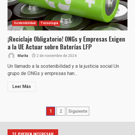
Sostenibilidad
Tecnología
¡Reciclaje Obligatorio! ONGs y Empresas Exigen
a la UE Actuar sobre Baterías LFP
Marita
2 de noviembre de 2024
Un llamado a la sostenibilidad y a la justicia social Un
grupo de ONGs y empresas han...
Leer Más
Paginación
1
2
Siguiente
de
TE PUEDEN INTERESAR