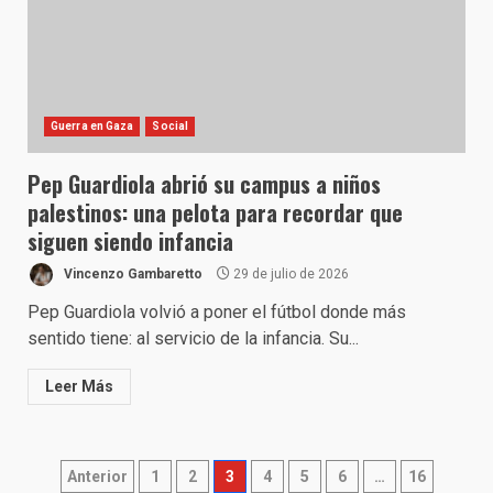
Guerra en Gaza
Social
Pep Guardiola abrió su campus a niños
palestinos: una pelota para recordar que
siguen siendo infancia
Vincenzo Gambaretto
29 de julio de 2026
Pep Guardiola volvió a poner el fútbol donde más
sentido tiene: al servicio de la infancia. Su...
Leer Más
Paginación
Anterior
1
2
3
4
5
6
…
16