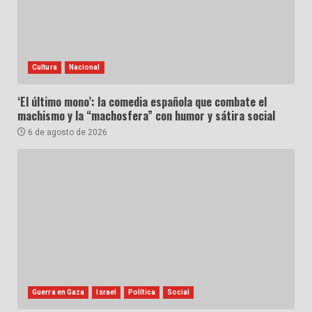
Cultura
Nacional
‘El último mono’: la comedia española que combate el
machismo y la “machosfera” con humor y sátira social
6 de agosto de 2026
Guerra en Gaza
Israel
Política
Social