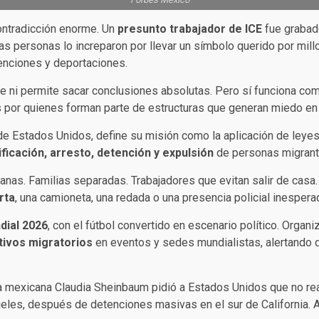
ontradicción enorme. Un
presunto trabajador de ICE
fue grabado
as personas lo increparon por llevar un símbolo querido por mil
tenciones y deportaciones.
mbre ni permite sacar conclusiones absolutas. Pero sí funciona 
por quienes forman parte de estructuras que generan miedo e
 de Estados Unidos, define su misión como la aplicación de leye
ificación, arresto, detención y expulsión
de personas migrant
nas. Familias separadas. Trabajadores que evitan salir de casa
rta
, una camioneta, una redada o una presencia policial inespera
dial 2026
, con el fútbol convertido en escenario político. Or
tivos migratorios
en eventos y sedes mundialistas, alertando d
ta mexicana Claudia Sheinbaum pidió a Estados Unidos que no rea
eles, después de detenciones masivas en el sur de California.