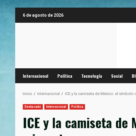
Saltar
6 de agosto de 2026
al
contenido
Internacional
Política
Tecnología
Social
B
Inicio
Internacional
ICE y la camiseta de México: el símbolo 
Destacado
Internacional
Política
ICE y la camiseta de 