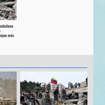
ciudadana
s
dejan más