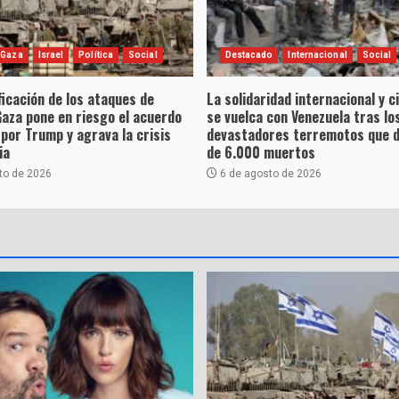
 Gaza
Israel
Política
Social
Destacado
Internacional
Social
ficación de los ataques de
La solidaridad internacional y 
Gaza pone en riesgo el acuerdo
se vuelca con Venezuela tras lo
por Trump y agrava la crisis
devastadores terremotos que 
ia
de 6.000 muertos
to de 2026
6 de agosto de 2026