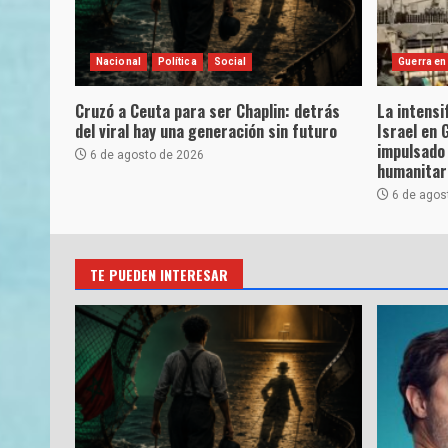
Nacional
Política
Social
Guerra en
Cruzó a Ceuta para ser Chaplin: detrás
La intensi
del viral hay una generación sin futuro
Israel en 
impulsado 
6 de agosto de 2026
humanitar
6 de agos
TE PUEDEN INTERESAR