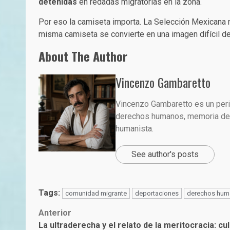
detenidas
en redadas migratorias en la zona.
Por eso la camiseta importa. La Selección Mexicana r
misma camiseta se convierte en una imagen difícil de 
About The Author
Vincenzo Gambaretto
Vincenzo Gambaretto es un perio
derechos humanos, memoria demo
humanista.
See author's posts
Tags:
comunidad migrante
deportaciones
derechos hum
Post
Anterior
La ultraderecha y el relato de la meritocracia: cul