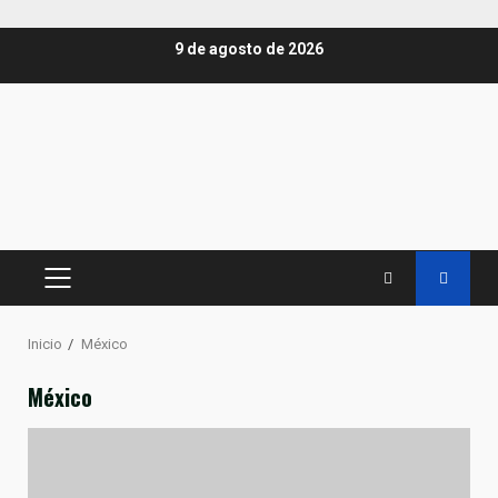
Saltar
9 de agosto de 2026
al
contenido
MENÚ
PRINCIPAL
Inicio
México
México