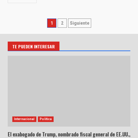
Paginación
1
2
Siguiente
de
entradas
TE PUEDEN INTERESAR
Internacional
Política
El exabogado de Trump, nombrado fiscal general de EE.UU.,