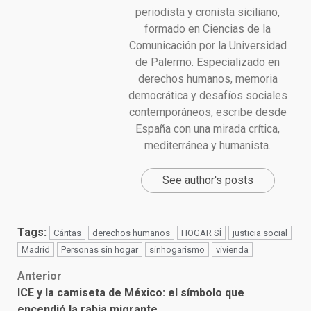
periodista y cronista siciliano,
formado en Ciencias de la
Comunicación por la Universidad
de Palermo. Especializado en
derechos humanos, memoria
democrática y desafíos sociales
contemporáneos, escribe desde
España con una mirada crítica,
mediterránea y humanista.
See author's posts
Tags:
Cáritas
derechos humanos
HOGAR SÍ
justicia social
Madrid
Personas sin hogar
sinhogarismo
vivienda
Post
Anterior
ICE y la camiseta de México: el símbolo que
navigation
encendió la rabia migrante