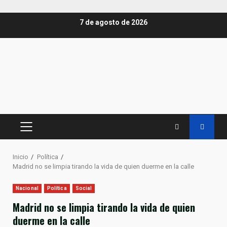
Saltar
7 de agosto de 2026
al
contenido
MENÚ
PRINCIPAL
Inicio
Política
Madrid no se limpia tirando la vida de quien duerme en la calle
Nacional
Política
Social
Madrid no se limpia tirando la vida de quien
duerme en la calle