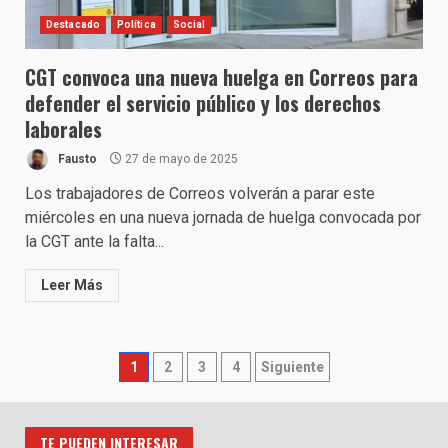
Destacado
Política
Social
CGT convoca una nueva huelga en Correos para
defender el servicio público y los derechos
laborales
Fausto
27 de mayo de 2025
Los trabajadores de Correos volverán a parar este
miércoles en una nueva jornada de huelga convocada por
la CGT ante la falta...
Leer Más
Paginación
1
2
3
4
Siguiente
de
TE PUEDEN INTERESAR