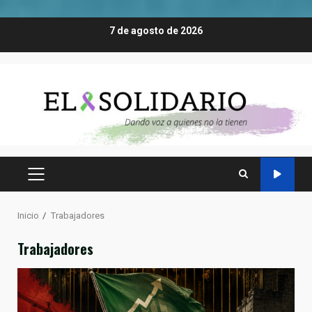
Saltar
7 de agosto de 2026
al
contenido
MENÚ
PRINCIPAL
Inicio
Trabajadores
Trabajadores