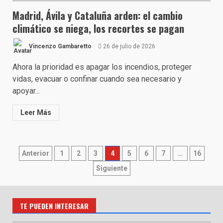
Madrid, Ávila y Cataluña arden: el cambio
climático se niega, los recortes se pagan
Vincenzo Gambaretto
26 de julio de 2026
Ahora la prioridad es apagar los incendios, proteger
vidas, evacuar o confinar cuando sea necesario y
apoyar...
Leer Más
Paginación
Anterior
1
2
3
4
5
6
7
…
16
de
Siguiente
entradas
TE PUEDEN INTERESAR