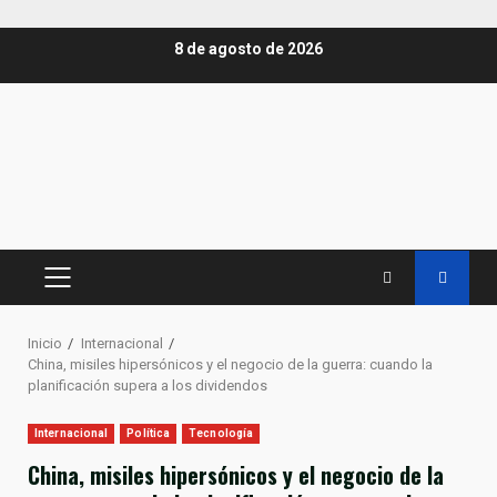
Saltar
8 de agosto de 2026
al
contenido
MENÚ
PRINCIPAL
Inicio
Internacional
China, misiles hipersónicos y el negocio de la guerra: cuando la
planificación supera a los dividendos
Internacional
Política
Tecnología
China, misiles hipersónicos y el negocio de la