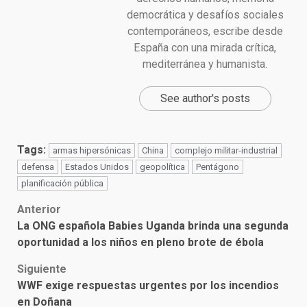
democrática y desafíos sociales
contemporáneos, escribe desde
España con una mirada crítica,
mediterránea y humanista.
See author's posts
Tags:
armas hipersónicas
China
complejo militar-industrial
defensa
Estados Unidos
geopolítica
Pentágono
planificación pública
Post
Anterior
La ONG española Babies Uganda brinda una segunda
navigation
oportunidad a los niños en pleno brote de ébola
Siguiente
WWF exige respuestas urgentes por los incendios
en Doñana