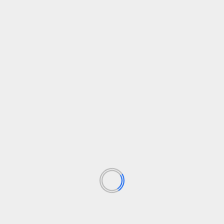
Leer Más
Cultura
Internacional
Política
Tailandia, la nación asiática que nunca fue
Y
colonizada
e
Alfonsina
13 de mayo de 2025
Pese a estar rodeada de países que fueron dominados
A 