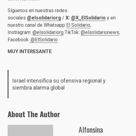
Síguenos en nuestras redes
sociales
@elsolidariorg
/
X:
@X_ElSolidario
y en
nuestro canal de Whatsapp
El Solidario
;
Instragram:
@elsolidariorg
TikTok:
@elsolidarionews
;
Facebook:
@ElSolidario
MUY INTERESANTE
:
Israel intensifica su ofensiva regional y
siembra alarma global
About The Author
Alfonsina