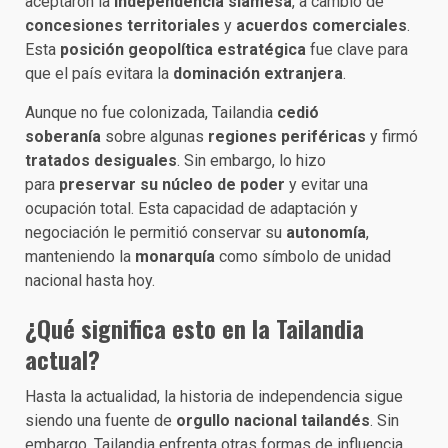
aceptaron la
independencia siamesa
, a cambio de
concesiones territoriales
y
acuerdos comerciales
.
Esta
posición geopolítica estratégica
fue clave para
que el país evitara la
dominación extranjera
.
Aunque no fue colonizada, Tailandia
cedió
soberanía
sobre algunas
regiones periféricas
y firmó
tratados desiguales
. Sin embargo, lo hizo
para
preservar su núcleo de poder
y evitar una
ocupación total. Esta capacidad de adaptación y
negociación le permitió conservar su
autonomía
,
manteniendo la
monarquía
como símbolo de unidad
nacional hasta hoy.
¿Qué significa esto en la Tailandia
actual?
Hasta la actualidad, la historia de independencia sigue
siendo una fuente de
orgullo nacional tailandés
. Sin
embargo, Tailandia enfrenta otras formas de influencia