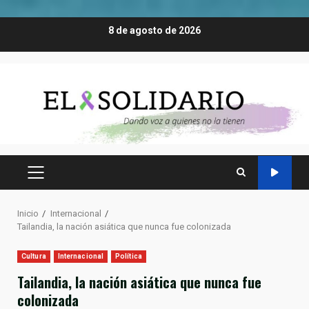
Saltar
8 de agosto de 2026
al
contenido
MENÚ
PRINCIPAL
Inicio
Internacional
Tailandia, la nación asiática que nunca fue colonizada
Cultura
Internacional
Política
Tailandia, la nación asiática que nunca fue
colonizada