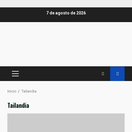
Saltar
7 de agosto de 2026
al
contenido
MENÚ
PRINCIPAL
Inicio
Tailandia
Tailandia