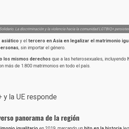
Solidario. La discriminación y la violencia hacia la comunidad LGTBIQ+ persiste
 asiático
y el
tercero en Asia en legalizar el matrimonio igua
 personas
, sin importar el género.
o
los mismos derechos
que a las heterosexuales, incluyendo
con más de 1.800 matrimonios en todo el país.
+ y la UE responde
verso
panorama de
la región
imonio igualitario
en 2019, marcando un
hito en la historia
leg