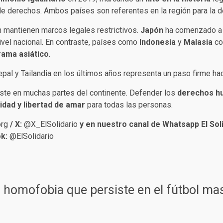
d de derechos. Ambos países son referentes en la región para la 
 mantienen marcos legales restrictivos.
Japón
ha comenzado a 
ivel nacional. En contraste, países como
Indonesia
y
Malasia
co
rama asiático
.
epal y Tailandia en los últimos años representa un paso firme ha
ste en muchas partes del continente. Defender los
derechos h
idad y libertad de amar
para todas las personas.
org
/ X:
@X_ElSolidario
y en nuestro canal de Whatsapp El Sol
k:
@ElSolidario
a homofobia que persiste en el fútbol ma