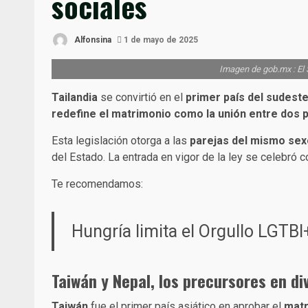
sociales
Alfonsina
1 de mayo de 2025
Imagen de gob.mx : El 
Tailandia
se convirtió en el
primer país del sudeste
redefine el matrimonio como la unión entre dos
Esta legislación otorga a las
parejas del mismo sex
del Estado. La entrada en vigor de la ley se celebró 
Te recomendamos:
Hungría limita el Orgullo LGTBI
Taiwán y Nepal, los precursores en di
Taiwán
fue el primer país asiático en aprobar el
matr