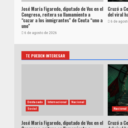
José María Figaredo, diputado de Vox en el
Cruzó a Ce
Congreso, reitera su llamamiento a
del viral 
“cazar a los inmigrantes” de Ceuta “uno a
6 de agost
uno”
6 de agosto de 2026
TE PUEDEN INTERESAR
Destacado
Internacional
Nacional
Social
Nacional
José María Figaredo, diputado de Vox en el
Cruzó a Ce