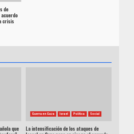
es de
l acuerdo
 crisis
Guerra en Gaza
Israel
Política
Social
pañola que
La intensificación de los ataques de