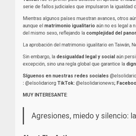
serie de fallos judiciales que impulsaron la igualda
Mientras algunos países muestran avances, otros aún
aunque el
matrimonio igualitario
aún no es legal a n
del mismo sexo, reflejando la
complejidad del pano
La aprobación del matrimonio igualitario en Taiwán, N
Sin embargo, la
desigualdad legal y social
aún persi
excepción, sino una regla global que garantice la
dign
Síguenos en nuestras redes sociales
@elsolidari
:
@elsolidariorg
TikTok:
@elsolidarionews
; Faceboo
MUY INTERESANTE
:
Agresiones, miedo y silencio: l