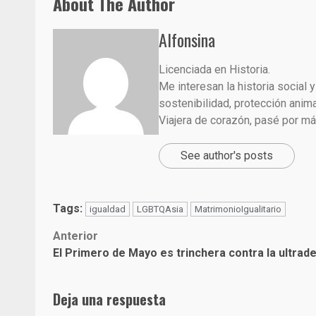
About The Author
Alfonsina
Licenciada en Historia.
Me interesan la historia social
sostenibilidad, protección animal
Viajera de corazón, pasé por m
See author's posts
Tags:
igualdad
LGBTQAsia
MatrimonioIgualitario
Post
Anterior
El Primero de Mayo es trinchera contra la ultrad
navigation
Deja una respuesta