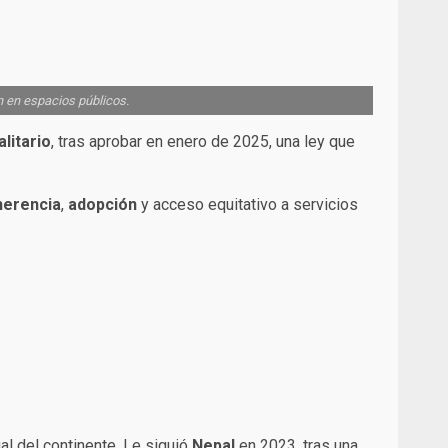
n en espacios públicos.
litario
, tras aprobar en enero de 2025, una ley que
herencia
,
adopción
y acceso equitativo a servicios
al del continente. Le siguió
Nepal
en 2023, tras una