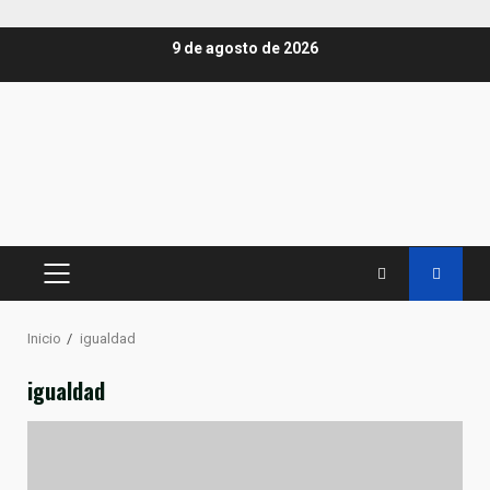
Saltar
9 de agosto de 2026
al
contenido
MENÚ
PRINCIPAL
Inicio
igualdad
igualdad