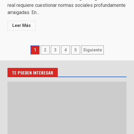
real requiere cuestionar normas sociales profundamente
arraigadas. En...
Leer Más
Paginación
1
2
3
4
5
Siguiente
de
entradas
TE PUEDEN INTERESAR