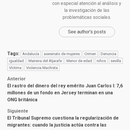
con especial atención al análisis y
la investigación de las
problemáticas sociales.
See author's posts
Tags:
Andalucía
asesinato de mujeres
Crimen
Denuncia
igualdad
Mairena del Aljarafe
Menor de edad
niños
sevilla
Víctima
Violencia Machista
Post
Anterior
El rastro del dinero del rey emérito Juan Carlos I: 7,6
navigation
millones de un fondo en Jersey terminan en una
ONG británica
Siguiente
El Tribunal Supremo cuestiona la regularización de
migrantes: cuando la justicia actúa contra las