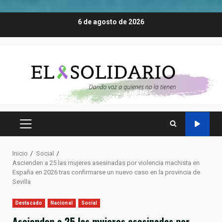
Saltar
6 de agosto de 2026
al
contenido
MENÚ
PRINCIPAL
Inicio
Social
Ascienden a 25 las mujeres asesinadas por violencia machista en
España en 2026 tras confirmarse un nuevo caso en la provincia de
Sevilla
Destacado
Nacional
Social
Ascienden a 25 las mujeres asesinadas por