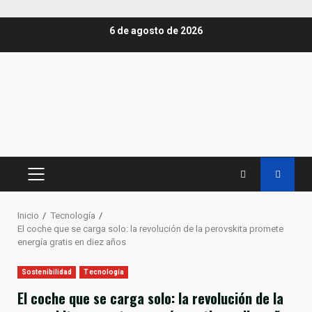
Saltar
6 de agosto de 2026
al
contenido
MENÚ
PRINCIPAL
Inicio
Tecnología
El coche que se carga solo: la revolución de la perovskita promete
energía gratis en diez años
Sostenibilidad
Tecnología
El coche que se carga solo: la revolución de la