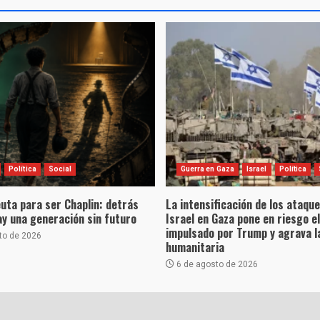
Política
Social
Guerra en Gaza
Israel
Política
uta para ser Chaplin: detrás
La intensificación de los ataqu
hay una generación sin futuro
Israel en Gaza pone en riesgo e
impulsado por Trump y agrava la
to de 2026
humanitaria
6 de agosto de 2026