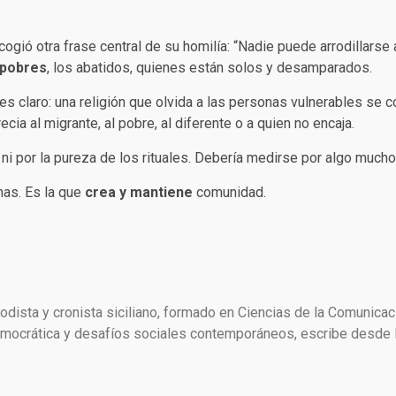
ecogió otra frase central de su homilía: “Nadie puede arrodillars
s pobres
, los abatidos, quienes están solos y desamparados.
laro: una religión que olvida a las personas vulnerables se con
ia al migrante, al pobre, al diferente o a quien no encaja.
a
ni por la pureza de los rituales. Debería medirse por algo muc
nas. Es la que
crea y mantiene
comunidad.
dista y cronista siciliano, formado en Ciencias de la Comunicac
crática y desafíos sociales contemporáneos, escribe desde Es