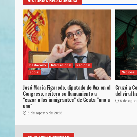
HISTORIAS RELACIONADAS
Destacado
Internacional
Nacional
Social
Nacional
José María Figaredo, diputado de Vox en el
Cruzó a Ce
Congreso, reitera su llamamiento a
del viral 
“cazar a los inmigrantes” de Ceuta “uno a
6 de agos
uno”
6 de agosto de 2026