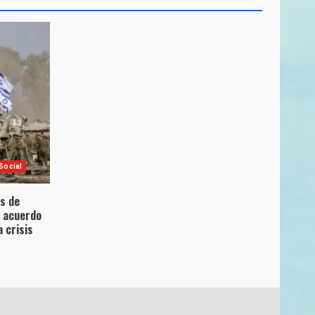
Social
es de
l acuerdo
 crisis