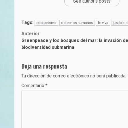
See author's posts
Tags:
cristianismo
derechos humanos
fe viva
justicia s
Post
Anterior
Greenpeace y los bosques del mar: la invasión d
navigation
biodiversidad submarina
Deja una respuesta
Tu dirección de correo electrónico no será publicada.
Comentario
*