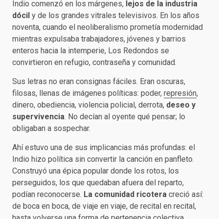
Indio comenzó en los márgenes,
lejos de la industria
dócil
y de los grandes vitrales televisivos. En los años
noventa, cuando el neoliberalismo prometía modernidad
mientras expulsaba trabajadores, jóvenes y barrios
enteros hacia la intemperie, Los Redondos se
convirtieron en refugio, contraseña y comunidad.
Sus letras no eran consignas fáciles. Eran oscuras,
filosas, llenas de imágenes políticas: poder,
represión
,
dinero, obediencia, violencia policial, derrota,
deseo y
supervivencia
. No decían al oyente qué pensar; lo
obligaban a sospechar.
Ahí estuvo una de sus implicancias más profundas: el
Indio hizo política sin convertir la canción en panfleto.
Construyó una épica popular donde los rotos, los
perseguidos, los que quedaban afuera del reparto,
podían reconocerse.
La comunidad ricotera
creció así:
de boca en boca, de viaje en viaje, de recital en recital,
hasta volverse una forma de pertenencia colectiva.