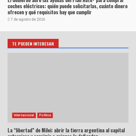
El Gobierno abre las ayudas del Plan Auto+ para comprar
coches eléctricos: quién puede solicitarlas, cuánto dinero
ofrecen y qué requisitos hay que cumplir
7 de agosto de 2026
TE PUEDEN INTERESAR
Internacional
Política
La “libertad” de Milei: abrir la tierra argentina al capital