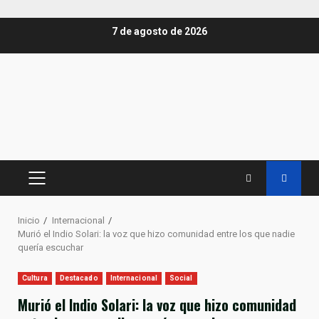
Saltar
7 de agosto de 2026
al
contenido
MENÚ
PRINCIPAL
Inicio
Internacional
Murió el Indio Solari: la voz que hizo comunidad entre los que nadie
quería escuchar
Cultura
Destacado
Internacional
Social
Murió el Indio Solari: la voz que hizo comunidad