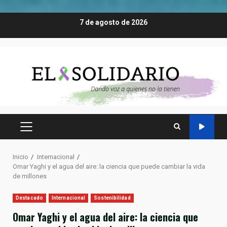
Saltar
7 de agosto de 2026
al
contenido
MENÚ
PRINCIPAL
Inicio
Internacional
Omar Yaghi y el agua del aire: la ciencia que puede cambiar la vida
de millones
Destacado
Internacional
Sostenibilidad
Omar Yaghi y el agua del aire: la ciencia que