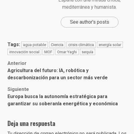
mediterránea y humanista.
See author's posts
Tags:
agua potable
Ciencia
crisis climática
energía solar
innovación social
MOF
Omar Yaghi
sequía
Post
Anterior
Agricultura del futuro: IA, robótica y
navigation
descarbonización para un sector más verde
Siguiente
Europa busca la autonomía estratégica para
garantizar su soberanía energética y económica
Deja una respuesta
Tu dirección de correo electrónico no será publicada.
Los