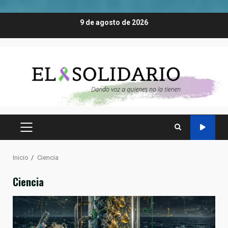
Saltar
9 de agosto de 2026
al
contenido
MENÚ
PRINCIPAL
Inicio
Ciencia
Ciencia