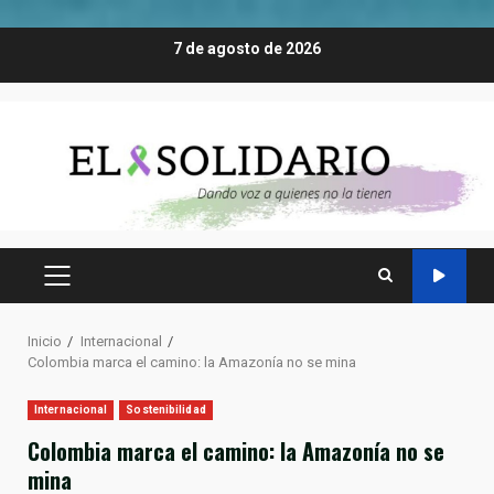
Saltar
7 de agosto de 2026
al
contenido
MENÚ
PRINCIPAL
Inicio
Internacional
Colombia marca el camino: la Amazonía no se mina
Internacional
Sostenibilidad
Colombia marca el camino: la Amazonía no se
mina