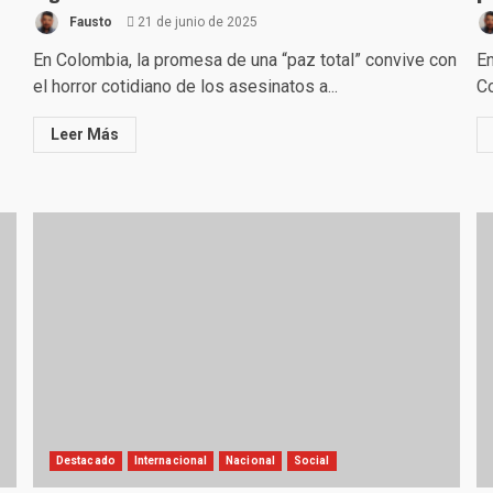
Fausto
21 de junio de 2025
En Colombia, la promesa de una “paz total” convive con
En
el horror cotidiano de los asesinatos a...
Co
Leer Más
Destacado
Internacional
Nacional
Social