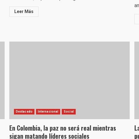
am
Leer Más
Destacado
Internacional
Social
En Colombia, la paz no será real mientras
L
sigan matando líderes sociales
p