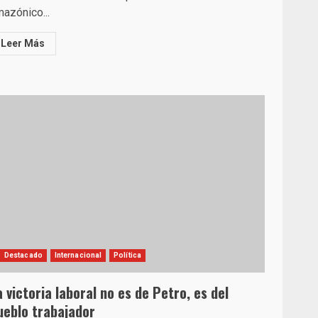
azónico...
Leer Más
Destacado
Internacional
Política
a victoria laboral no es de Petro, es del
ueblo trabajador