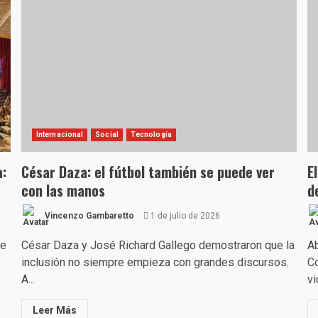
Internacional
Social
Tecnología
a:
César Daza: el fútbol también se puede ver
E
con las manos
d
Vincenzo Gambaretto
1 de julio de 2026
de
César Daza y José Richard Gallego demostraron que la
Ab
inclusión no siempre empieza con grandes discursos.
Co
A...
vi
Leer Más