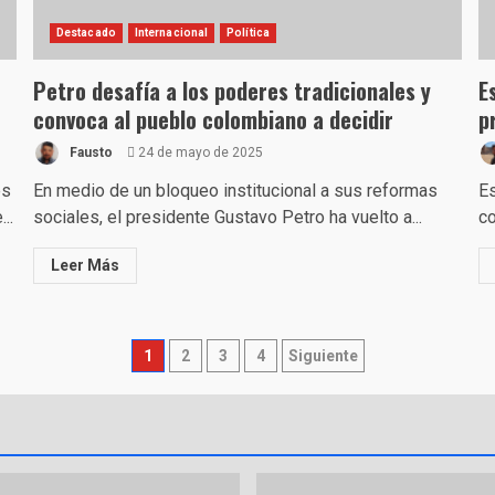
Destacado
Internacional
Política
Petro desafía a los poderes tradicionales y
E
convoca al pueblo colombiano a decidir
p
Fausto
24 de mayo de 2025
es
En medio de un bloqueo institucional a sus reformas
Es
..
sociales, el presidente Gustavo Petro ha vuelto a...
co
Leer Más
Paginación
1
2
3
4
Siguiente
de
entradas