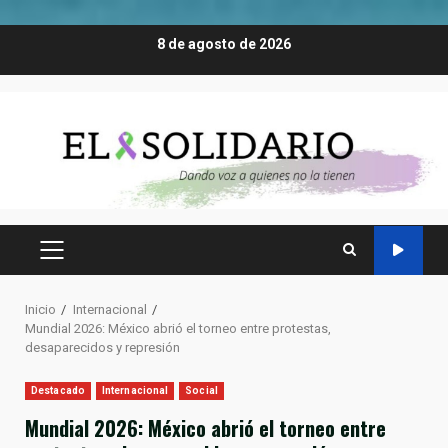
Saltar
8 de agosto de 2026
al
contenido
MENÚ
PRINCIPAL
Inicio
Internacional
Mundial 2026: México abrió el torneo entre protestas,
desaparecidos y represión
Destacado
Internacional
Social
Mundial 2026: México abrió el torneo entre