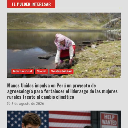
TE PUEDEN INTERESAR
Internacional
Social
Sostenibilidad
Manos Unidas impulsa en Perú un proyecto de
agroecología para fortalecer el liderazgo de las mujeres
rurales frente al cambio climático
8 de agosto de 2026