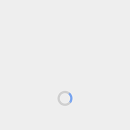
ormación de posgrado por la Universidad Autónoma de Barcelona. 
estro tiempo.
 Vea
Mundial 2026
República Democrática del Congo
co suma propiedades y una
Portugal tumba la reform