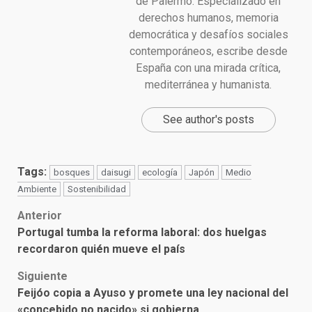
de Palermo. Especializado en
derechos humanos, memoria
democrática y desafíos sociales
contemporáneos, escribe desde
España con una mirada crítica,
mediterránea y humanista.
See author's posts
Tags:
bosques
daisugi
ecología
Japón
Medio
Ambiente
Sostenibilidad
Post
Anterior
Portugal tumba la reforma laboral: dos huelgas
navigation
recordaron quién mueve el país
Siguiente
Feijóo copia a Ayuso y promete una ley nacional del
«concebido no nacido» si gobierna