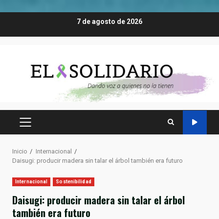
Saltar
7 de agosto de 2026
al
contenido
MENÚ
PRINCIPAL
Inicio
Internacional
Daisugi: producir madera sin talar el árbol también era futuro
Internacional
Sostenibilidad
Daisugi: producir madera sin talar el árbol
también era futuro