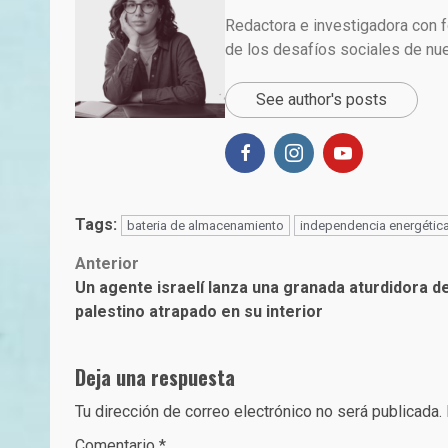
Redactora e investigadora con f
de los desafíos sociales de nu
See author's posts
Tags:
bateria de almacenamiento
independencia energétic
Post
Anterior
Un agente israelí lanza una granada aturdidora d
navigation
palestino atrapado en su interior
Deja una respuesta
Tu dirección de correo electrónico no será publicada.
Comentario
*