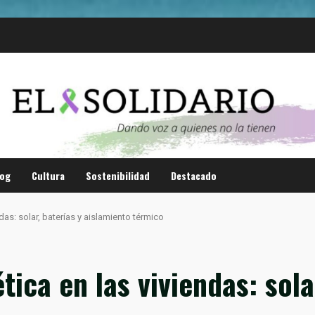
log
Cultura
Sostenibilidad
Destacado
as: solar, baterías y aislamiento térmico
ica en las viviendas: solar