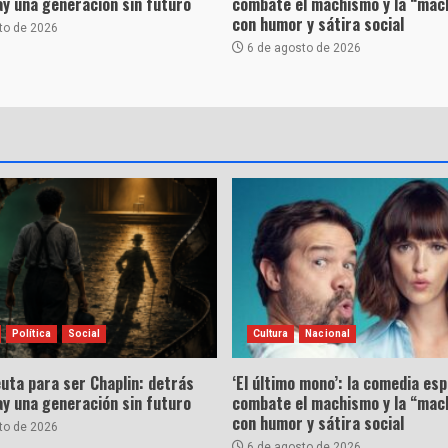
hay una generación sin futuro
combate el machismo y la “mac
con humor y sátira social
to de 2026
6 de agosto de 2026
Política
Social
Cultura
Nacional
uta para ser Chaplin: detrás
‘El último mono’: la comedia es
hay una generación sin futuro
combate el machismo y la “mac
con humor y sátira social
to de 2026
6 de agosto de 2026