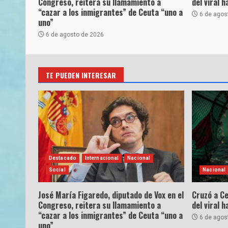
Congreso, reitera su llamamiento a
del viral 
“cazar a los inmigrantes” de Ceuta “uno a
6 de agos
uno”
6 de agosto de 2026
TE PUEDEN INTERESAR
Destacado
Internacional
Nacional
Social
Nacional
José María Figaredo, diputado de Vox en el
Cruzó a Ce
Congreso, reitera su llamamiento a
del viral 
“cazar a los inmigrantes” de Ceuta “uno a
6 de agos
uno”