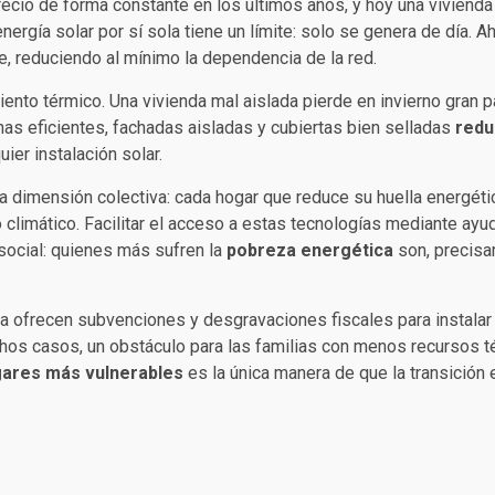
recio de forma constante en los últimos años, y hoy una vivienda
 energía solar por sí sola tiene un límite: solo se genera de día.
e, reduciendo al mínimo la dependencia de la red.
miento térmico. Una vivienda mal aislada pierde en invierno gran p
anas eficientes, fachadas aisladas y cubiertas bien selladas
redu
uier instalación solar.
una dimensión colectiva: cada hogar que reduce su huella energética
 climático. Facilitar el acceso a estas tecnologías mediante ayu
social: quienes más sufren la
pobreza energética
son, precisa
ofrecen subvenciones y desgravaciones fiscales para instalar 
hos casos, un obstáculo para las familias con menos recursos t
ogares más vulnerables
es la única manera de que la transición e