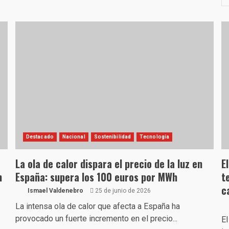
Destacado
Nacional
Sostenibilidad
Tecnología
La ola de calor dispara el precio de la luz en
E
n
España: supera los 100 euros por MWh
t
c
Ismael Valdenebro
25 de junio de 2026
La intensa ola de calor que afecta a España ha
provocado un fuerte incremento en el precio...
El