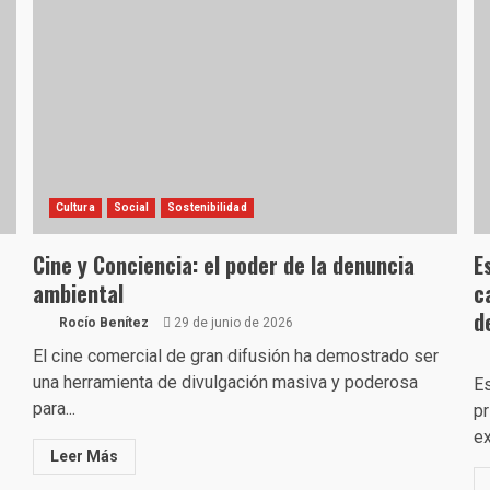
Cultura
Social
Sostenibilidad
Cine y Conciencia: el poder de la denuncia
E
ambiental
c
d
Rocío Benítez
29 de junio de 2026
El cine comercial de gran difusión ha demostrado ser
una herramienta de divulgación masiva y poderosa
Es
para...
pr
ex
Leer Más