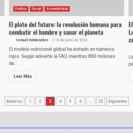
Política
Social
Sostenibilidad
El plato del futuro: la revolución humana para
E
combatir el hambre y sanar el planeta
L
c
Ismael Valdenebro
10 de junio de 2026
El modelo nutricional global ha entrado en números
rojos. Según advierte la FAO, mientras 800 millones
La
de...
pe
Leer Más
Paginación
Anterior
1
2
3
4
5
6
…
23
Siguiente
de
entradas