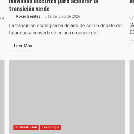
movilidad eléctrica para acelerar la
l
transición verde
Rocío Benítez
19 de junio de 2026
ra
Un
(A
La transición ecológica ha dejado de ser un debate del
EE
futuro para convertirse en una urgencia del...
Leer Más
Sostenibilidad
Tecnología