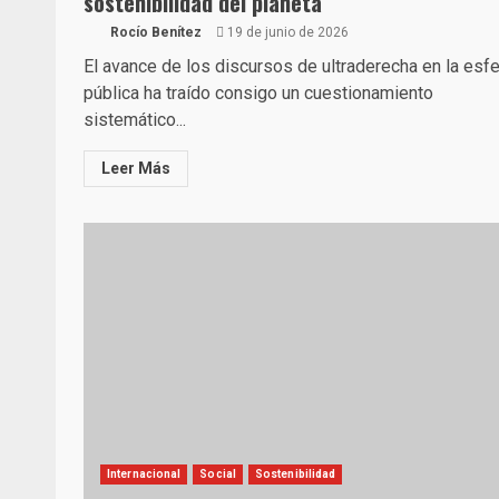
sostenibilidad del planeta
Rocío Benítez
19 de junio de 2026
El avance de los discursos de ultraderecha en la esfe
pública ha traído consigo un cuestionamiento
sistemático...
Leer Más
Internacional
Social
Sostenibilidad