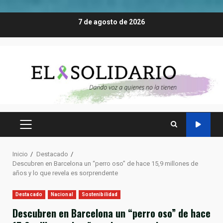
Saltar
7 de agosto de 2026
al
contenido
MENÚ
PRINCIPAL
Inicio
Destacado
Descubren en Barcelona un “perro oso” de hace 15,9 millones de
años y lo que revela es sorprendente
Destacado
Nacional
Sostenibilidad
Descubren en Barcelona un “perro oso” de hace