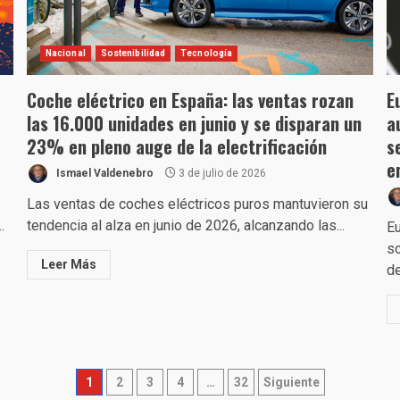
Nacional
Sostenibilidad
Tecnología
Coche eléctrico en España: las ventas rozan
E
las 16.000 unidades en junio y se disparan un
a
23% en pleno auge de la electrificación
s
e
Ismael Valdenebro
3 de julio de 2026
Las ventas de coches eléctricos puros mantuvieron su
.
tendencia al alza en junio de 2026, alcanzando las...
Eu
so
Leer Más
de
Paginación
1
2
3
4
…
32
Siguiente