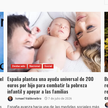
Destacado
Nacional
Social
el
España plantea una ayuda universal de 200
B
euros por hijo para combatir la pobreza
r
infantil y apoyar a las familias
r
c
Ismael Valdenebro
7 de julio de 2026
os
España avanza hacia una de las medidas sociales más