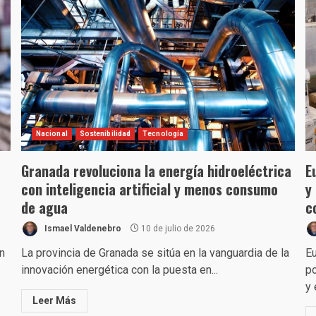
Nacional
Sostenibilidad
Tecnología
Granada revoluciona la energía hidroeléctrica
E
con inteligencia artificial y menos consumo
y
de agua
c
Ismael Valdenebro
10 de julio de 2026
n
La provincia de Granada se sitúa en la vanguardia de la
Eu
innovación energética con la puesta en...
po
y e
Leer Más