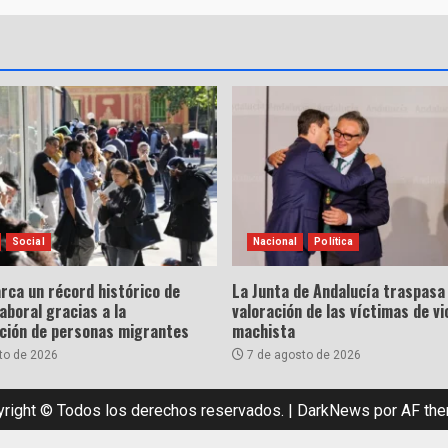
de
entradas
Social
Nacional
Política
rca un récord histórico de
La Junta de Andalucía traspasa 
laboral gracias a la
valoración de las víctimas de vi
ación de personas migrantes
machista
to de 2026
7 de agosto de 2026
right © Todos los derechos reservados.
|
DarkNews
por AF th