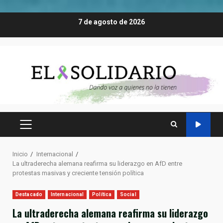
Saltar
7 de agosto de 2026
al
contenido
MENÚ
PRINCIPAL
Inicio
Internacional
La ultraderecha alemana reafirma su liderazgo en AfD entre
protestas masivas y creciente tensión política
Destacado
Internacional
Política
Social
La ultraderecha alemana reafirma su liderazgo