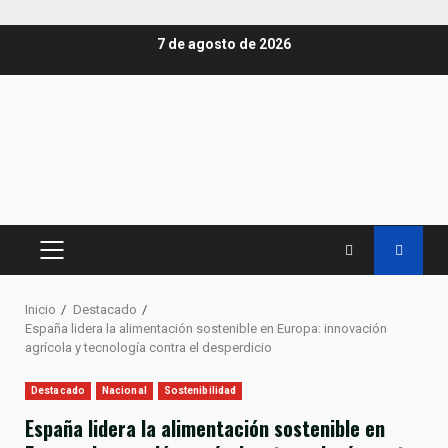
Saltar
7 de agosto de 2026
al
contenido
MENÚ
PRINCIPAL
Inicio
Destacado
España lidera la alimentación sostenible en Europa: innovación
agrícola y tecnología contra el desperdicio
Destacado
Nacional
Sostenibilidad
España lidera la alimentación sostenible en