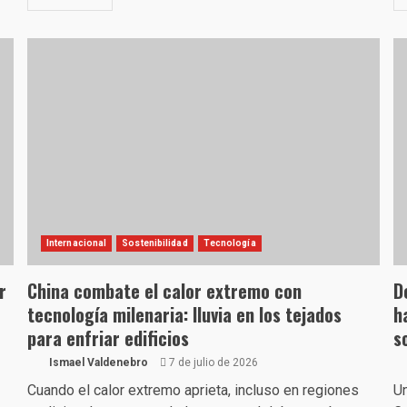
Internacional
Sostenibilidad
Tecnología
r
China combate el calor extremo con
D
tecnología milenaria: lluvia en los tejados
h
para enfriar edificios
s
Ismael Valdenebro
7 de julio de 2026
Cuando el calor extremo aprieta, incluso en regiones
Un