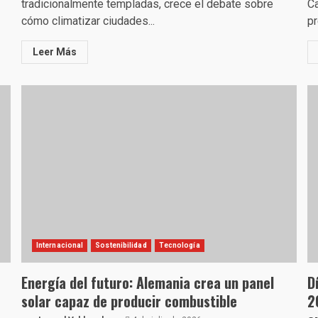
tradicionalmente templadas, crece el debate sobre
Ca
cómo climatizar ciudades...
pr
Leer Más
Internacional
Sostenibilidad
Tecnología
Energía del futuro: Alemania crea un panel
D
solar capaz de producir combustible
2