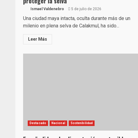
proteger la selva
Ismael Valdenebro
5 de julio de 2026
Una ciudad maya intacta, oculta durante más de un
milenio en plena selva de Calakmul, ha sido...
Leer Más
Destacado
Nacional
Sostenibilidad