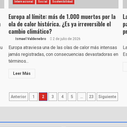
Internacional
Social
Sostenibilidad
Europa al límite: más de 1.000 muertos por la
L
n
ola de calor histórica. ¿Es ya irreversible el
p
cambio climático?
p
Ismael Valdenebro
2 de julio de 2026
su
Europa atraviesa una de las olas de calor más intensas
La
jamás registradas, con consecuencias devastadoras en
Es
términos...
Leer Más
Paginación
Anterior
1
2
3
4
5
…
23
Siguiente
de
entradas