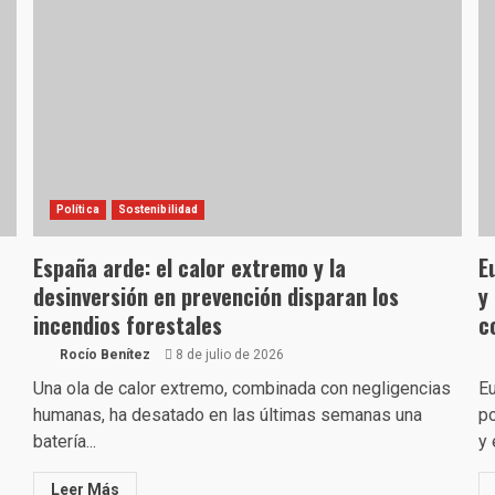
Política
Sostenibilidad
España arde: el calor extremo y la
E
desinversión en prevención disparan los
y
incendios forestales
c
Rocío Benítez
8 de julio de 2026
Una ola de calor extremo, combinada con negligencias
Eu
humanas, ha desatado en las últimas semanas una
po
batería...
y e
Leer Más