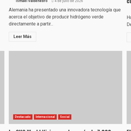
c
Ismael Valdenebro
4 de julio de 2026
Alemania ha presentado una innovadora tecnología que
acerca el objetivo de producir hidrógeno verde
Ho
directamente a partir...
De
Leer Más
Destacado
Internacional
Social