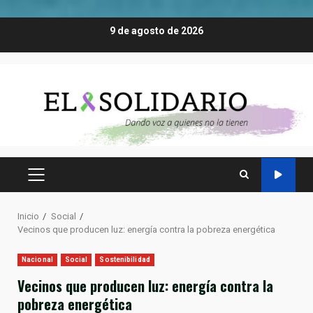
Saltar
9 de agosto de 2026
al
contenido
MENÚ
PRINCIPAL
Inicio
Social
Vecinos que producen luz: energía contra la pobreza energética
Nacional
Social
Sostenibilidad
Vecinos que producen luz: energía contra la
pobreza energética