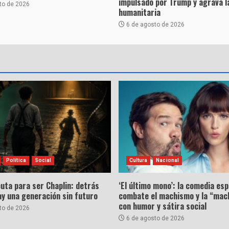
impulsado por Trump y agrava la
to de 2026
humanitaria
6 de agosto de 2026
Política
Social
Cultura
Nacional
uta para ser Chaplin: detrás
‘El último mono’: la comedia es
hay una generación sin futuro
combate el machismo y la “mac
con humor y sátira social
to de 2026
6 de agosto de 2026