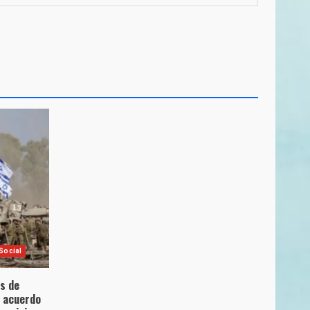
Social
es de
l acuerdo