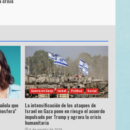
 crisis
Guerra en Gaza
Israel
Política
Social
pañola que
La intensificación de los ataques de
hosfera”
Israel en Gaza pone en riesgo el acuerdo
impulsado por Trump y agrava la crisis
humanitaria
6 de agosto de 2026