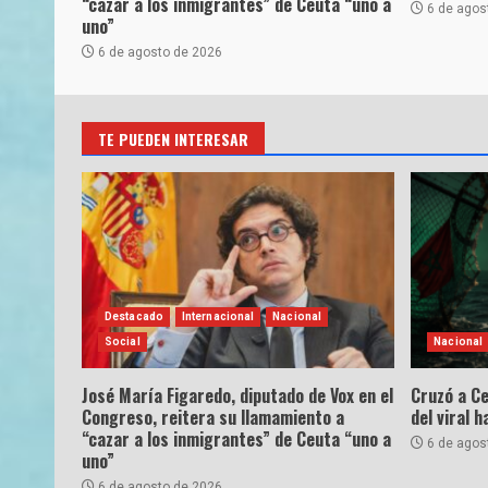
“cazar a los inmigrantes” de Ceuta “uno a
6 de agos
uno”
6 de agosto de 2026
TE PUEDEN INTERESAR
Destacado
Internacional
Nacional
Social
Nacional
José María Figaredo, diputado de Vox en el
Cruzó a Ce
Congreso, reitera su llamamiento a
del viral 
“cazar a los inmigrantes” de Ceuta “uno a
6 de agos
uno”
6 de agosto de 2026