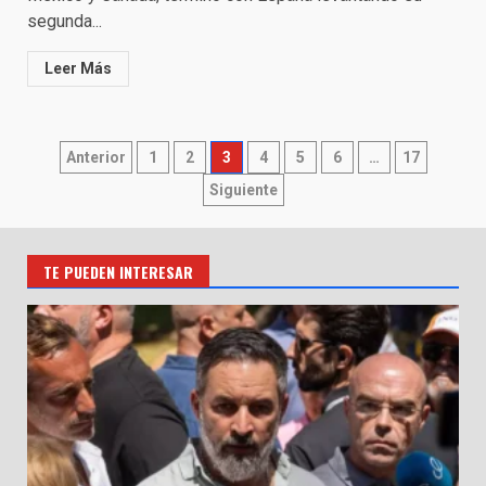
segunda...
Leer Más
Paginación
Anterior
1
2
3
4
5
6
…
17
de
Siguiente
entradas
TE PUEDEN INTERESAR