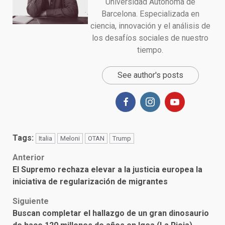
Universidad Autónoma de
Barcelona. Especializada en
ciencia, innovación y el análisis de
los desafíos sociales de nuestro
tiempo.
See author's posts
Tags:
Italia
Meloni
OTAN
Trump
Post
Anterior
El Supremo rechaza elevar a la justicia europea la
navigation
iniciativa de regularización de migrantes
Siguiente
Buscan completar el hallazgo de un gran dinosaurio