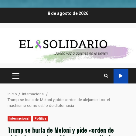
Saltar
8 de agosto de 2026
al
contenido
MENÚ
PRINCIPAL
Inicio
Internacional
Trump se burla de Meloni y pide «orden de alejamiento»: el
machismo como estilo de diplomacia
Internacional
Política
Trump se burla de Meloni y pide «orden de