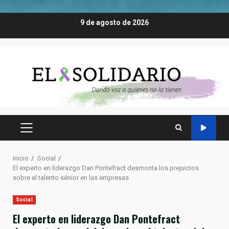
Saltar
9 de agosto de 2026
al
contenido
MENÚ
PRINCIPAL
Inicio
Social
El experto en liderazgo Dan Pontefract desmonta los prejuicios
sobre el talento sénior en las empresas
Social
El experto en liderazgo Dan Pontefract