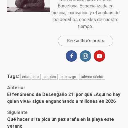
Barcelona. Especializada en
ciencia, innovación y el análisis de
los desafíos sociales de nuestro
tiempo.
See author's posts
Tags:
edadismo
empleo
liderazgo
talento sénior
Post
Anterior
El fenómeno de Desengaño 21: por qué «Aquí no hay
navigation
quien viva» sigue enganchando a millones en 2026
Siguiente
Qué hacer si te pica un pez araña en la playa este
verano