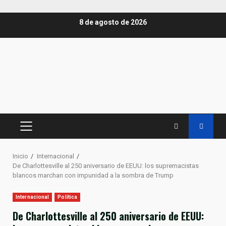
Saltar
8 de agosto de 2026
al
contenido
MENÚ
PRINCIPAL
Inicio
Internacional
De Charlottesville al 250 aniversario de EEUU: los supremacistas
blancos marchan con impunidad a la sombra de Trump
Internacional
Política
De Charlottesville al 250 aniversario de EEUU: