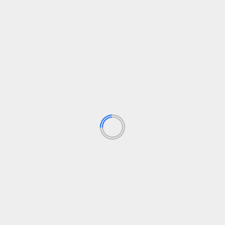
:
y
o