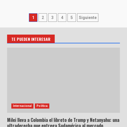
Paginación
1
2
3
4
5
Siguiente
de
entradas
TE PUEDEN INTERESAR
Internacional
Política
Milei lleva a Colombia el libreto de Trump y Netanyahu: una
ultraderecha que entrega Sudamérica al mercado