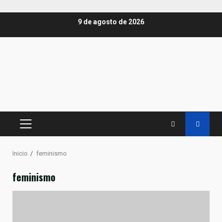
Saltar
9 de agosto de 2026
al
contenido
MENÚ
PRINCIPAL
Inicio
feminismo
feminismo