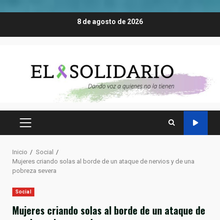
Saltar
8 de agosto de 2026
al
contenido
MENÚ
PRINCIPAL
Inicio
Social
Mujeres criando solas al borde de un ataque de nervios y de una
pobreza severa
Social
Mujeres criando solas al borde de un ataque de