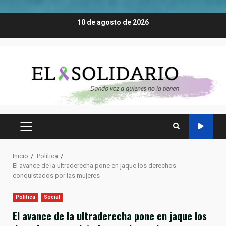
Saltar
10 de agosto de 2026
al
contenido
MENÚ
PRINCIPAL
Inicio
Política
El avance de la ultraderecha pone en jaque los derechos
conquistados por las mujeres
Política
Social
El avance de la ultraderecha pone en jaque los