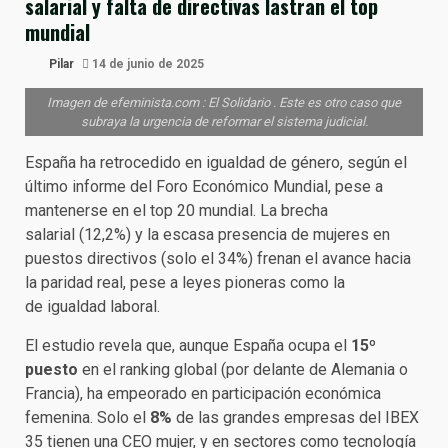
salarial y falta de directivas lastran el top
mundial
Pilar
14 de junio de 2025
Imagen de efeminista.com : El Solidario . Este es otro caso que
subraya la urgencia de reformar el sistema judicial.
España ha retrocedido en igualdad de género, según el
último informe del Foro Económico Mundial, pese a
mantenerse en el top 20 mundial. La brecha
salarial (12,2%) y la escasa presencia de mujeres en
puestos directivos (solo el 34%) frenan el avance hacia
la paridad real, pese a leyes pioneras como la
de igualdad laboral.
El estudio revela que, aunque España ocupa el
15º
puesto
en el ranking global (por delante de Alemania o
Francia), ha empeorado en participación económica
femenina. Solo el
8%
de las grandes empresas del IBEX
35 tienen una CEO mujer, y en sectores como tecnología