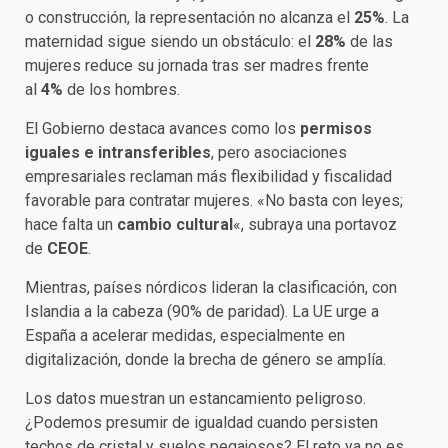
o construcción, la representación no alcanza el
25%
. La
maternidad sigue siendo un obstáculo: el
28%
de las
mujeres reduce su jornada tras ser madres frente
al
4%
de los hombres.
El Gobierno destaca avances como los
permisos
iguales e intransferibles
, pero asociaciones
empresariales reclaman más flexibilidad y fiscalidad
favorable para contratar mujeres. «No basta con leyes;
hace falta un
cambio cultural
«, subraya una portavoz
de
CEOE
.
Mientras, países nórdicos lideran la clasificación, con
Islandia a la cabeza (90% de paridad). La UE urge a
España a acelerar medidas, especialmente en
digitalización, donde la brecha de género se amplía.
Los datos muestran un estancamiento peligroso.
¿Podemos presumir de igualdad cuando persisten
techos de cristal y suelos pegajosos? El reto ya no es