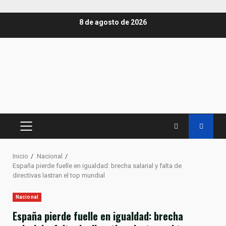
Saltar
8 de agosto de 2026
al
contenido
MENÚ
PRINCIPAL
Inicio
Nacional
España pierde fuelle en igualdad: brecha salarial y falta de
directivas lastran el top mundial
Nacional
España pierde fuelle en igualdad: brecha