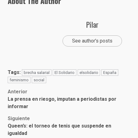
About The Author
Pilar
See author's posts
Tags:
brecha salarial
El Solidario
elsolidario
España
feminismo
social
Post
Anterior
La prensa en riesgo, imputan a periodistas por
navigation
informar
Siguiente
Queen’s: el torneo de tenis que suspende en
igualdad