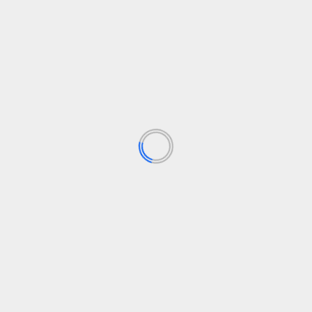
vulnerables
El
Rocío Benítez
30 de junio de 2026
oc
Hay decisiones judiciales que, más allá de su
tecnicismo legal, revelan de qué lado se sitúa el...
Leer Más
T
s