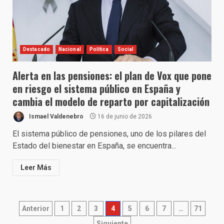
Destacado
Nacional
Política
Social
Alerta en las pensiones: el plan de Vox que pone
en riesgo el sistema público en España y
cambia el modelo de reparto por capitalización
Ismael Valdenebro
16 de junio de 2026
El sistema público de pensiones, uno de los pilares del
Estado del bienestar en España, se encuentra...
Leer Más
Paginación
Anterior
1
2
3
4
5
6
7
…
71
Siguiente